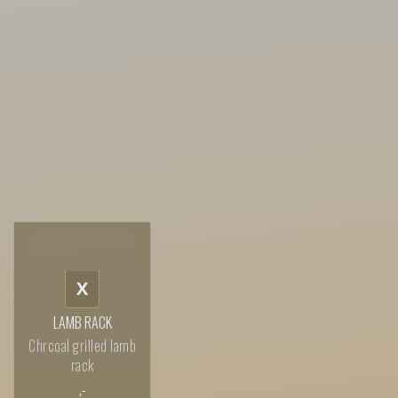
X
LAMB RACK
Chrcoal grilled lamb
rack
,-