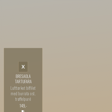
X
BRESAOLA
TARTUFARA
Lufttørket biffilet
med burrata ost,
trøffelpuré
149
,-