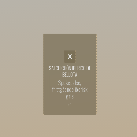
X
SALCHICHÒN IBERICO DE
BELLOTA
Spekepølse,
frittgående iberisk
gris
,-