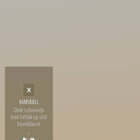
X
KAMSKJELL
Stekt i olivenolje
med hvitløk og chili
blomkålpurè
,-