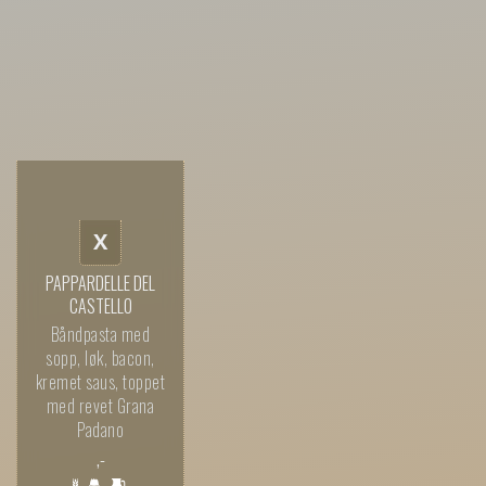
X
PAPPARDELLE DEL
CASTELLO
Båndpasta med
sopp, løk, bacon,
kremet saus, toppet
med revet Grana
Padano
,-