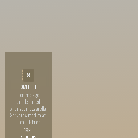
X
OMELETT
Hjemmelaget
omelett med
chorizo, mozzarella.
Serveres med salat,
focacciabrød
199
,-