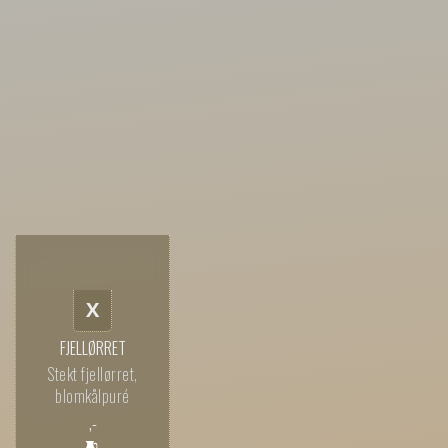
X
FJELLØRRET
Stekt fjellørret,
blomkålpuré
,-